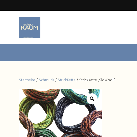
Startseite
/
Schmuck
/
StrickKette
/ Strickkette „SloWool“