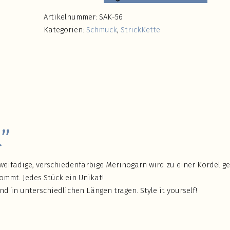
Artikelnummer:
SAK-56
Kategorien:
Schmuck
,
StrickKette
l”
 zweifädige, verschiedenfärbige Merinogarn wird zu einer Kordel ge
mmt. Jedes Stück ein Unikat!
d in unterschiedlichen Längen tragen. Style it yourself!