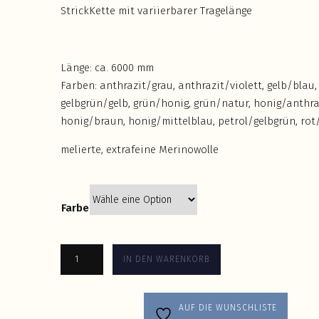
StrickKette mit variierbarer Tragelänge
Länge: ca. 6000 mm
Farben: anthrazit/grau, anthrazit/violett, gelb/blau,
gelbgrün/gelb, grün/honig, grün/natur, honig/anthra
honig/braun, honig/mittelblau, petrol/gelbgrün, rot
melierte, extrafeine Merinowolle
Farbe
IN DEN WARENKORB
AUF DIE WUNSCHLISTE