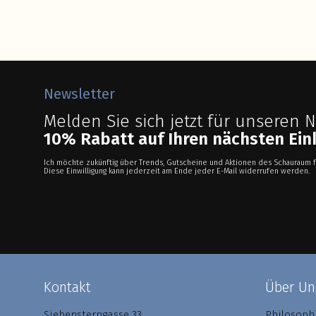
Newsletter
Melden Sie sich jetzt für unseren 
10% Rabatt auf Ihren nächsten Ein
Ich möchte zukünftig über Trends, Gutscheine und Aktionen des Schauraum f
Diese Einwilligung kann jederzeit am Ende jeder E-Mail widerrufen werden.
Kontakt
Über Un
Siebensterngasse 33
Philosoph